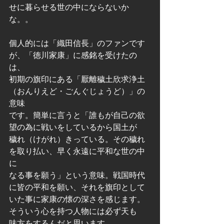
せに暮らせる世の中にならないか
な。。             
個人的には「織田信長」のファンです
が、「徳川家康」に感銘を受けたの
は、   
初期の旗印にある「厭離穢土欣求浄土
（おんりえど・ごんぐじょうど）」の
意味   
です。簡単に言うと「誰もが自己の欲
望の為に戦いをしているから国土が   
穢れ（けがれ）きっている。その穢れ
を取り払い、早く永遠に平和な世の中
に   
なる事を願う」という意味。戦国時代
に皆の平和を願い、それを旗印として   
いた事に家康の懐の深さを感じます。
そういう心を持つ人物には必ず天も   
味方をするんだと思います。       