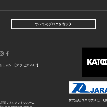
スマート工場アカデミー＜３
スマ
６時限目＞
５時
すべてのブログを表示
新田285
【アクセスMAP】
株式会社コスモ技研は一般
の品質マネジメントシステム
ty Management System