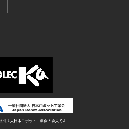
ート工場アカデミー＜３
限目＞
社団法人日本ロボット工業会の会員です