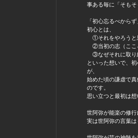
事ある毎に「そもそ
「初心忘るべからず
初心とは、
　①それをやろうと
　②当初の志（ここ
　③なぜそれに取り
といった想いで、初
が、
始めた頃の謙虚で真
のです。
思い立つと最初は想
世阿弥が能楽の修行
実は世阿弥の言葉は
世阿弥が芸の神髄を