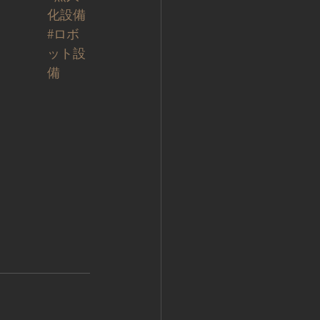
化設備
#ロボ
ット設
備