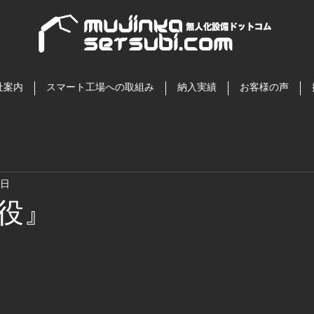
社案内
スマート工場への取組み
納入実績
お客様の声
1日
役』