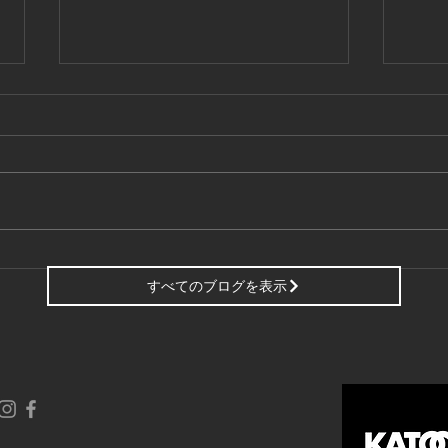
東京商工リサーチ様推奨、
夏季
「ALEVEL優良企業ガイド
して
すべてのブログを表示
2026」に掲載頂きました！〜
3年連続 厳選されたAランク
企業 〜