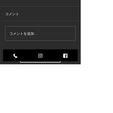
コメント
コメントを追加…
東京商工リサーチ様推
夏季インターン
奨、「ALEVEL優良企業ガ
参加してくれま
イド2026」に掲載頂きま
した！〜3年連続 厳選さ
すべてのブログを表示
れたAランク企業 〜
株式会社コスモ技研
〒485-0084 愛知県小牧市入鹿出新田285
【アクセスMAP】
TEL：
0568−71−6571
FAX：0568−71−6570
株式会社コスモ技研独自の品質マネジメントシステム