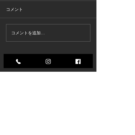
コメント
コメントを追加…
東京商工リサーチ様推
夏季インターン
奨、「ALEVEL優良企業ガ
参加してくれま
イド2026」に掲載頂きま
した！〜3年連続 厳選さ
すべてのブログを表示
れたAランク企業 〜
株式会社コスモ技研
〒485-0084 愛知県小牧市入鹿出新田285
【アクセスMAP】
TEL：
0568−71−6571
FAX：0568−71−6570
株式会社コスモ技研独自の品質マネジメントシステム
​CQMS2022（COSMO Quality Management System