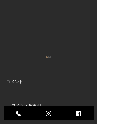
コメント
コメントを追加…
東京商工リサーチ様推
夏季インターン
奨、「ALEVEL優良企業ガ
参加してくれま
イド2026」に掲載頂きま
した！〜3年連続 厳選さ
すべてのブログを表示
れたAランク企業 〜