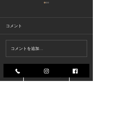
コメント
コメントを追加…
東京商工リサーチ様推
夏季インターン
奨、「ALEVEL優良企業ガ
参加してくれま
イド2026」に掲載頂きま
した！〜3年連続 厳選さ
すべてのブログを表示
れたAランク企業 〜
株式会社コスモ技研
〒485-0084 愛知県小牧市入鹿出新田285
【アクセスMAP】
TEL：
0568−71−6571
FAX：0568−71−6570