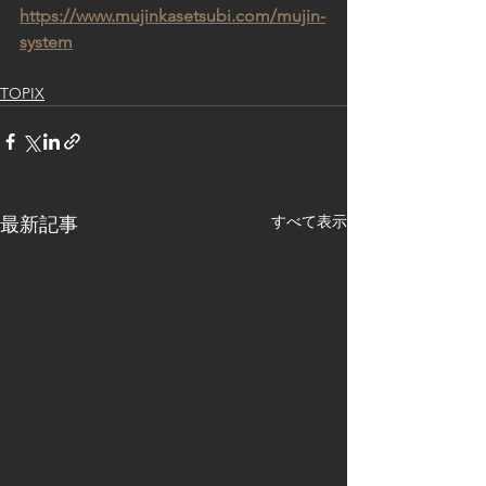
https://www.mujinkasetsubi.com/mujin-
system
TOPIX
すべて表示
最新記事