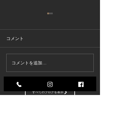
コメント
コメントを追加…
東京商工リサーチ様推
夏季インターン
奨、「ALEVEL優良企業ガ
参加してくれま
イド2026」に掲載頂きま
した！〜3年連続 厳選さ
すべてのブログを表示
れたAランク企業 〜
株式会社コスモ技研
〒485-0084 愛知県小牧市入鹿出新田285
【アクセスMAP】