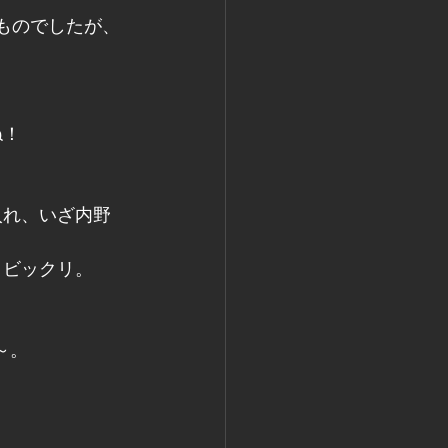
ものでしたが、
ね！
とビックリ。
、
～。