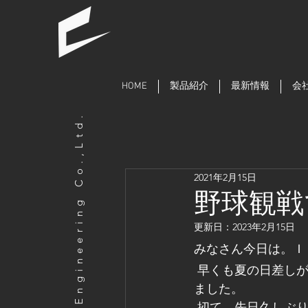
HOME
製品紹介
最新情報
会
COSMO Engineering Co.,Ltd.
2021年2月15日
野球観戦
更新日：
2023年2月15日
みなさん今日は。Ｉ
 早くも夏の日差しが照りつけ、夏大好き人間の私にとってはワクワクする季節になってき
ました。
 扨て、先日久しぶ