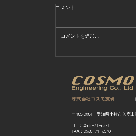
コメント
コメントを追加…
スマート工場アカデミー＜３
７時限目＞
株式会社コスモ技研
〒485-0084 愛知県小牧市入鹿出
TEL：
0568−71−6571
FAX：0568−71−6570