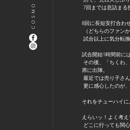
 7回までは息詰ま
8回に長短安打合わ
 （どちらのファン
 試合以上に気分転
試合開始1時間前に
 その後、「ちくわ、焼鳥、枝豆、タン塩、ポテト、わさび蒲鉾等」を買い入れ、いざ内野
席に出陣。
 最近では売り子さ
 更に感心したのが
それをチューハイに
えらいッ！よく考え
 どこに行っても関