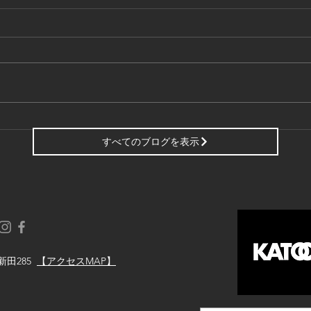
スマート工場アカデミー＜３
スマ
６時限目＞
５時
すべてのブログを表示
新田285
【アクセスMAP】