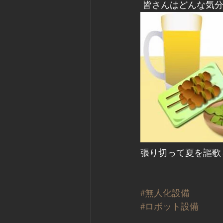
 皆さんはどんな気
張り切って夏を謳歌
#無人化設備
#ロボット設備