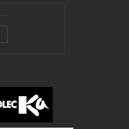
ート工場アカデミー＜３
限目＞