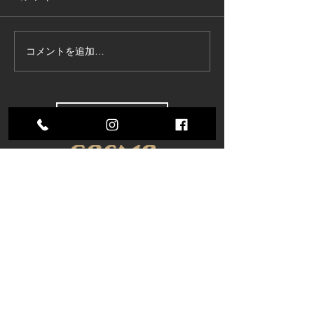
コメントを追加…
東京商工リサーチ様推
夏季インターン
奨、「ALEVEL優良企業ガ
参加してくれま
イド2026」に掲載頂きま
した！〜3年連続 厳選さ
すべてのブログを表示
れたAランク企業 〜
株式会社コスモ技研
〒485-0084 愛知県小牧市入鹿出新田285
【アクセスMAP】
TEL：
0568−71−6571
FAX：0568−71−6570
株式会社コスモ技研独自の品質マネジメントシステム
​CQMS2022（COSMO Quality Management System