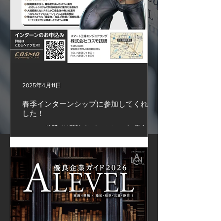
2025年4月11日
春季インターンシップに参加してくれま
した！
～コスモ技研では随時インターンシップの受入れを
しています。 募集に関しては下記のURLをご確認
ください。 https://www.cosmo-gi.com/internship #
スマートファクトリー #ロボットSier #コスモ技研