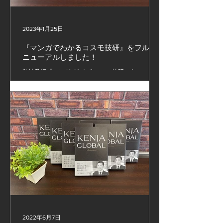
2023年1月25日
『マンガでわかるコスモ技研』をフルリ
ニューアルしました！
弊社発行『マンガでわかるコスモ技研』をフルリニ
ューアルしました！ 新作のマンガや最新の導入事
例をご紹介しております。弊社会社案内に 同梱し
ておりますので是非ともご請求、ご覧くださいま
せ！ #スマートファクトリー #ロボットSIer #コス
モ技研 #防爆ロボット #化学業界無人化
2022年6月7日