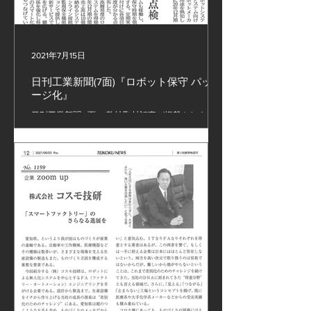
2021年7月15日
日刊工業新聞(7面)『ロボット保守 パッケ
ージ化』
日刊工業新聞(7面)に弊社取材記事が掲載されまし
た。 #無人化設備 #ロボット設備