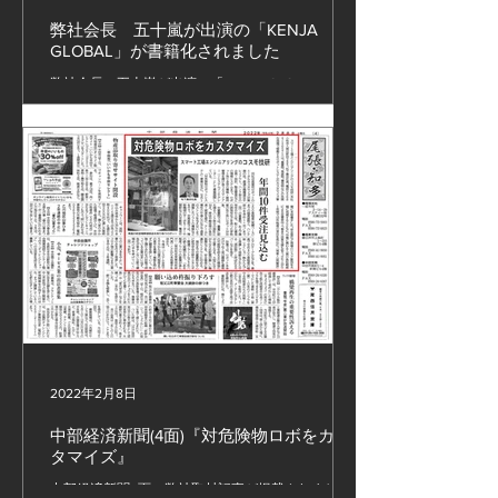
弊社会長 五十嵐が出演の「KENJA
GLOBAL」が書籍化されました
弊社会長 五十嵐が出演の「KENJA GLOBAL」が書
籍化されました 『行きつく港のない船に風は決し
て帆を押さない』 ～Amazonから発売中～ #無人化
設備 #ロボット設備
2022年2月8日
中部経済新聞(4面)『対危険物ロボをカス
タマイズ』
中部経済新聞4面に弊社取材記事が掲載されまし