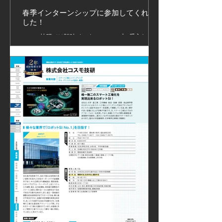
春季インターンシップに参加してくれま
した！
コスモ技研では随時インターンシップの受入れをし
ています。 募集に関しては下記のURLをご確認くだ
さい。 https://www.cosmo-gi.com/internship #スマ
ートファクトリー #ロボットSier #コスモ技研