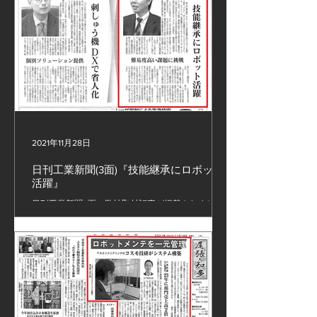
付）...
2021年11月28日
日刊工業新聞(3面)『技能継承にロボット
活躍』
日刊工業新聞3面に弊社取材記事が掲載されまし
た。 #無人化設備 #ロボット設備