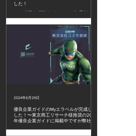
した！
コスモ技研では随時インターンシップの受入れをし
ています。 募集に関しては下記のURLをご確認くだ
さい。 https://www.cosmo-gi.com/internship #スマ
ートファクトリー #ロボットSier #コスモ技研
2024年6月29日
優良企業ガイドのMyエラベルが完成しま
した！〜東京商工リサーチ様推奨の2025
年優良企業ガイドに掲載中ですが弊社掲
載の冊子(Myエラベル)を出版
優良企業ガイドのMyエラベルが完成しました！ 〜
東京商工リサーチ様推奨の2025年優良企業ガイド