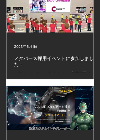
た。...
2023年6月1日
メタバース採用イベントに参加しまし
た！
エラベルオンラインライブ2024（新卒採用イベン
ト）に参加しました！ エラベルとは「Aレベルの会
社を選べる」といった意味があり、 本イベントに
参加するのは東京商工リサーチ様（TSR）の評点に
おいて、 上位8%にランクインした企業のみです。
※東海4県に本社を置く企業...