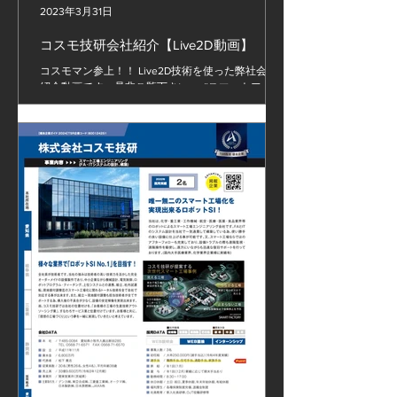
2023年3月31日
コスモ技研会社紹介【Live2D動画】
コスモマン参上！！ Live2D技術を使った弊社会社
紹介動画です。是非ご覧下さい。 #スマートファク
トリー #ロボットSier #コスモ技研