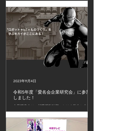
学、重工業、工作機械、航空、医療、医薬、食品な
ど各分野で自動化・無人化を必要とされる企業様に
ロボットシステムを納入させていただきました。...
2023年11月4日
令和5年度「愛名会企業研究会」に参加
しました！
企業研究会は、就職活動時期における学生と企業の
ミスマッチを防ぐことを 目的として開催されてい
ます。今回も非常に活況でした。 コスモ技研に興
味をお持ちの学生の皆様と直接面談をすることがで
き、 大変有意義で楽しい企業研究会となりまし