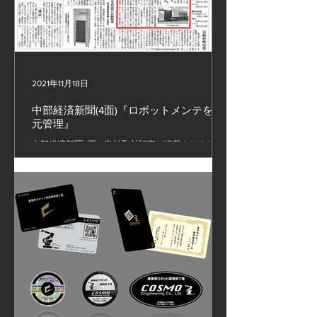
2021年11月18日
中部経済新聞(4面)『ロボットメンテを一
元管理』
中部経済新聞4面に弊社取材記事が掲載されまし
た。 #無人化設備 #ロボット設備