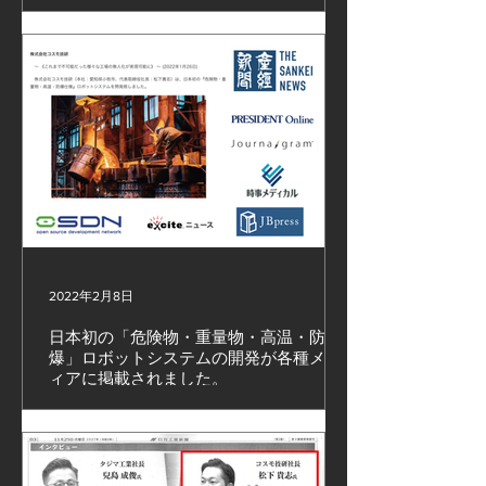
た。 #無人化設備 #ロボット設備
2022年2月8日
日本初の「危険物・重量物・高温・防
爆」ロボットシステムの開発が各種メデ
ィアに掲載されました。
1.産経ニュース（22.01月26日付） 2.PRESIDENT
Online（22.01月26日付） 3.ジャーナグラム（22.01
月26日付） 4.ニコニコニュース（22.01月26日付）
5.JB press（日本ビジネスプレス）​（22.01月26日